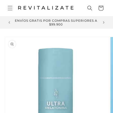
Ir
directamente
Carrito
al contenido
ENVÍOS GRATIS POR COMPRAS SUPERIORES A
IVOS
$99.900
Ir
directamente
a la
información
del producto