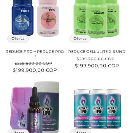
Oferta
Oferta
REDUCE PRO + REDUCE PRO
REDUCE CELLULITE X 3 UND
II
Precio
Preci
$299.700,00 COP
Precio
Precio
$259.800,00 COP
$199.900,00 COP
habitual
de
$199.900,00 COP
habitual
de
ofert
oferta
Oferta
Oferta