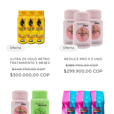
oferta
oferta
Oferta
Oferta
ULTRA ZX GOLD RETRO
REDUCE PRO X 3 UND
TRATAMIENTO 3 MESES
Precio
Preci
$389.700,00 COP
Precio
Precio
$449.700,00 COP
$299.900,00 COP
habitual
de
$300.000,00 COP
habitual
de
ofert
oferta