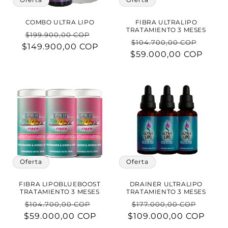
COMBO ULTRA LIPO
FIBRA ULTRALIPO
TRATAMIENTO 3 MESES
Precio
Precio
$199.900,00 COP
Precio
Preci
$104.700,00 COP
$149.900,00 COP
habitual
de
$59.000,00 COP
habitual
de
oferta
ofert
Oferta
Oferta
FIBRA LIPOBLUEBOOST
DRAINER ULTRALIPO
TRATAMIENTO 3 MESES
TRATAMIENTO 3 MESES
Precio
Precio
Precio
Preci
$104.700,00 COP
$177.000,00 COP
$59.000,00 COP
habitual
de
$109.000,00 COP
habitual
de