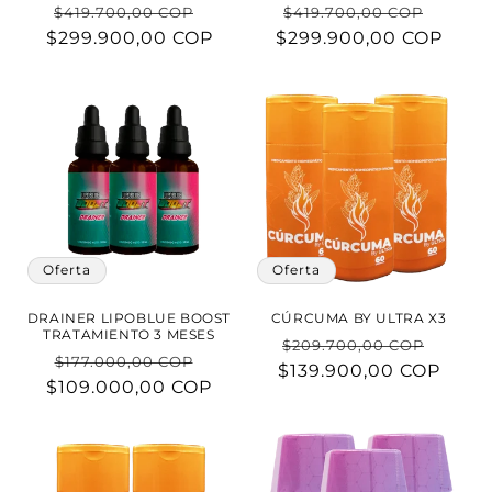
Precio
Precio
Precio
Preci
$419.700,00 COP
$419.700,00 COP
$299.900,00 COP
habitual
de
$299.900,00 COP
habitual
de
oferta
oferta
Oferta
Oferta
DRAINER LIPOBLUE BOOST
CÚRCUMA BY ULTRA X3
TRATAMIENTO 3 MESES
Precio
Preci
$209.700,00 COP
Precio
Precio
$177.000,00 COP
$139.900,00 COP
habitual
de
$109.000,00 COP
habitual
de
ofert
oferta