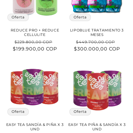
Oferta
Oferta
REDUCE PRO + REDUCE
LIPOBLUE TRATAMIENTO 3
CELLULITE
MESES
Precio
Precio
Precio
Preci
$229.800,00 COP
$449.700,00 COP
$199.900,00 COP
habitual
de
$300.000,00 COP
habitual
de
oferta
ofert
Oferta
Oferta
EASY TEA SANDÍA & PIÑA X 3
EASY TEA PIÑA & SANDÍA X 3
UND
UND