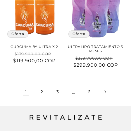
Oferta
Oferta
CÚRCUMA BY ULTRA X 2
ULTRALIPO TRATAMIENTO 3
MESES
Precio
Precio
$139.900,00 COP
Precio
Preci
$359.700,00 COP
$119.900,00 COP
habitual
de
$299.900,00 COP
habitual
de
oferta
oferta
1
2
3
…
6